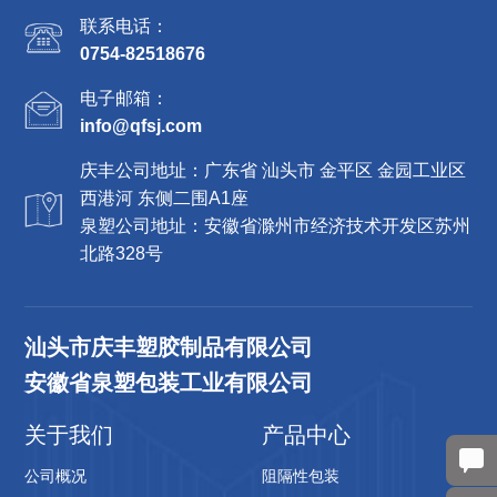
联系电话：
0754-82518676
电子邮箱：
info@qfsj.com
庆丰公司地址：广东省 汕头市 金平区 金园工业区
西港河 东侧二围A1座
泉塑公司地址：安徽省滁州市经济技术开发区苏州
北路328号
汕头市庆丰塑胶制品有限公司
安徽省泉塑包装工业有限公司
关于我们
产品中心
公司概况
阻隔性包装