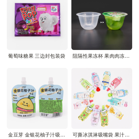
葡萄味糖果 三边封包装袋
阻隔性果冻杯 果肉肉冻包装
金豆芽 金银花柚子汁吸嘴袋 塑料包装袋
可撕冰淇淋吸嘴袋 果汁果冻冰淇淋包装袋