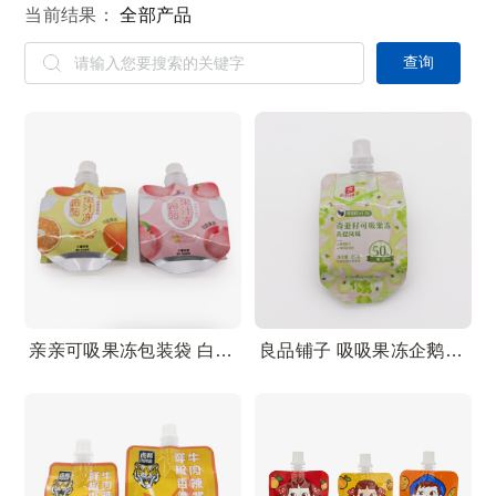
当前结果：
全部产品
查询
亲亲可吸果冻包装袋 白桃草莓味 铝箔吸嘴企鹅袋
良品铺子 吸吸果冻企鹅袋 吸嘴包装袋