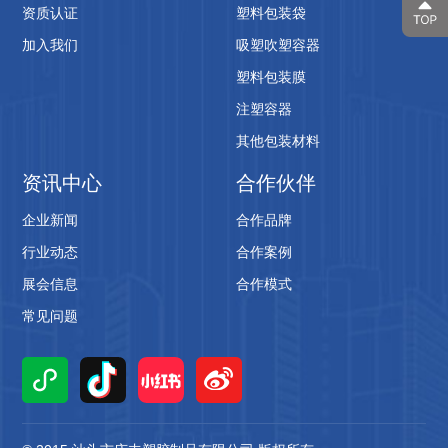
资质认证
塑料包装袋
加入我们
吸塑吹塑容器
塑料包装膜
注塑容器
其他包装材料
资讯中心
合作伙伴
企业新闻
合作品牌
行业动态
合作案例
展会信息
合作模式
常见问题